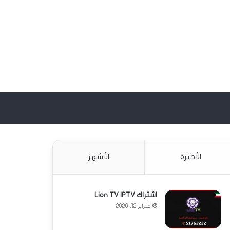
G
حث
ن
الأخيرة
الأشهر
اشتراك Lion TV IPTV
فبراير 12, 2026