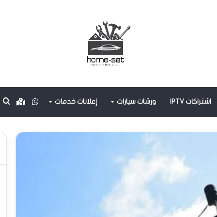
واتساب
oogle
ب
اشتراكات IPTV
ورشات سيارات
إعلانات خدمات
maps
ع