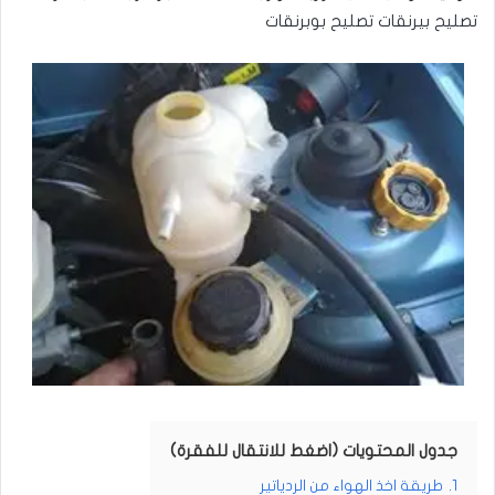
تصليح بيرنقات تصليح بوبرنقات
جدول المحتويات (اضغط للانتقال للفقرة)
1.
طريقة اخذ الهواء من الردياتير