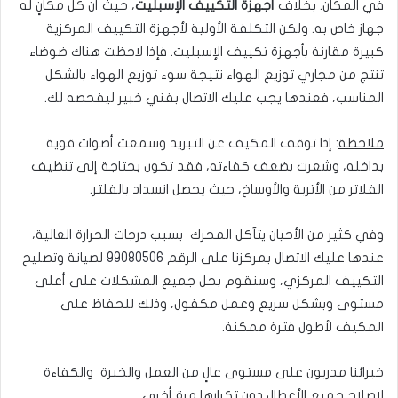
في المكان. بخلاف
أجهزة التكييف الإسبليت
، حيث أن كل مكانٍ له
جهاز خاص به. ولكن التكلفة الأولية لأجهزة التكييف المركزية
كبيرة مقارنة بأجهزة تكييف الإسبليت. فإذا لاحظت هناك ضوضاء
تنتج من مجاري توزيع الهواء نتيجة سوء توزيع الهواء بالشكل
المناسب، فعندها يجب عليك الاتصال بفني خبير ليفحصه لك.
ملاحظة
: إذا توقف المكيف عن التبريد وسمعت أصوات قوية
بداخله، وشعرت بضعف كفاءته، فقد تكون بحتاجة إلى تنظيف
الفلاتر من الأتربة والأوساخ، حيث يحصل انسداد بالفلتر.
وفي كثير من الأحيان يتآكل المحرك بسبب درجات الحرارة العالية،
عندها عليك الاتصال بمركزنا على الرقم
99080506
لصيانة وتصليح
التكييف المركزي، وسنقوم بحل جميع المشكلات على أعلى
مستوى وبشكل سريع وعمل مكفول، وذلك للحفاظ على
المكيف لأطول فترة ممكنة.
خبرائنا مدربون على مستوى عالٍ من العمل والخبرة والكفاءة
لإصلاح جميع الأعطال دون تكرارها مرة أخرى.