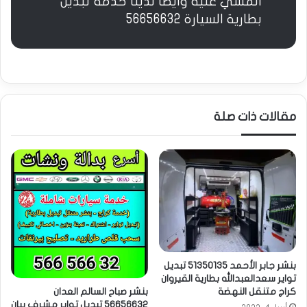
المشي عليه وايضا لدينا خدمة تبديل
بطارية السيارة 56656632
مقالات ذات صلة
بنشر جابر الأحمد 51350135 تبديل
تواير سعدالعبدالله بطارية القيروان
كراج متنقل النهضة
بنشر صباح السالم العدان
56656632 تبديل تواير مشرف بيان