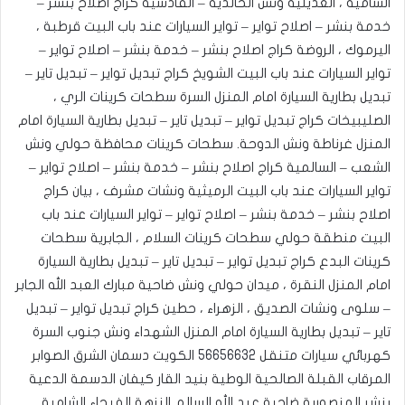
الشامية ، العديلية ونش الخالدية – القادسية كراج اصلاح بنشر –
خدمة بنشر – اصلاح تواير – تواير السيارات عند باب البيت قرطبة ،
اليرموك ، الروضة كراج اصلاح بنشر – خدمة بنشر – اصلاح تواير –
تواير السيارات عند باب البيت الشويخ كراج تبديل تواير – تبديل تاير –
تبديل بطارية السيارة امام المنزل السرة سطحات كرينات الري ،
الصليبيخات كراج تبديل تواير – تبديل تاير – تبديل بطارية السيارة امام
المنزل غرناطة ونش الدوحة. ‎سطحات كرينات محافظة حولي ونش
الشعب – السالمية كراج اصلاح بنشر – خدمة بنشر – اصلاح تواير –
تواير السيارات عند باب البيت الرميثية ونشات مشرف ، بيان كراج
اصلاح بنشر – خدمة بنشر – اصلاح تواير – تواير السيارات عند باب
البيت منطقة حولي سطحات كرينات السلام ، الجابرية سطحات
كرينات البدع كراج تبديل تواير – تبديل تاير – تبديل بطارية السيارة
امام المنزل النقرة ، ميدان حولي ونش ضاحية مبارك العبد الله الجابر
– سلوى ونشات الصديق ، الزهراء ، حطين كراج تبديل تواير – تبديل
تاير – تبديل بطارية السيارة امام المنزل الشهداء ونش جنوب السرة
كهربائي سيارات متنقل
56656632
الكويت دسمان الشرق الصوابر
المرقاب القبلة الصالحية الوطية بنيد القار كيفان الدسمة الدعية
بنشر المنصورية ضاحية عبد الله السالم النزهة الفيحاء الشامية