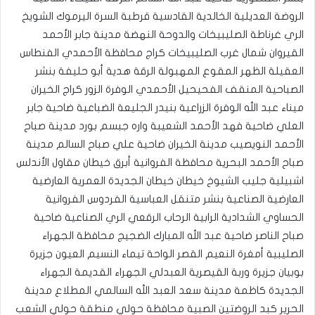
الروضة العديلية الخالدية القادسية قرطبة السرة اليرموك الشويخ
الري غرناطة الصليبيخات والدوحة النهضة مدينة جابر الأحمد
القيروان شمال غرب الصليبيخات كراج محافظة الأحمدي الفنطاس
العقيلة الظهر المقوع المهبولة الرقة هدية أبو حليفة بنشر
الصباحية المنقف الفحيحيل الأحمدي الوفرة الزور كراج الخيران
ميناء عبد الله الوفرة الزراعية بنيدر الجليعة الضباعية ضاحية جابر
العلي ضاحية فهد الأحمد الشعيبة واره جبسم بورد مدينة صباح
الأحمد النويصيب مدينة الخيران ضاحية علي صباح السالم مدينة
صباح الأحمد البحرية محافظة الفروانية أبرق خيطان مقاول الأندلس
اشبيلية جليب الشيوخ خيطان خيطان الجديدة العمرية العارضية
العارضية الصناعية بنشر متنقل العباسية الفردوس الفروانية
الحساوي الشدادية الرابية الرحاب الرقعي الري الصناعية ضاحية
صباح الناصر ضاحية عبد الله المبارك الضجيج محافظة الجهراء
الصليبية أمغرة النعيم القصر الواحة تيماء النسيم العيون جزيرة
بوبيان جزيرة وربة القيصرية العبدلي الجهراء القديمة الجهراء
الجديدة كاظمة مدينة سعد العبد الله السالمي المطلاع مدينة
الحرير كبد الروضتين الصبية محافظة حولي منطقة حولي الشعب