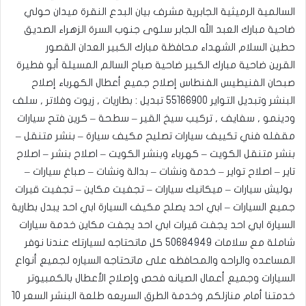
السالمية الرميثية الجابرية مشرف بيان البدع النقرة ميدان حولي
ضاحية مبارك العبد الله الجابر سلوى جنوب السرة الزهراء الصديق
حطين السلام الشهداء محافظة مبارك الكبير العدان القصور
القرين ضاحية مبارك الكبير ضاحية صباح السالم المسيلة أبو فطيرة
صبحان الفنيطيس الفنطاس إصلاح جميع أعطال الكهرباء إصلاح
البنشر وتبديل التواير
55166900
تبديل : بطاريات , زيوت وفلاتر , سلف
ودينمو , سفايف , تركيب سيخ القير – سطحة – كرين فتح سيارات
مقفله فني تكييف سيارات تصليح مكيف سيارة – بنشر متنقل –
بنشر متنقل الكويت – كهرباء وبنشر الكويت – اصلاح بنشر – اصلاح
تاير – اصلاح تواير – خدمة ونشات – بدالة ونشات – صباغ سيارات –
بوليش سيارات – ميكانيك سيارات – تجفيت مكاين – تجفيت قيرات
جميع السيارات – ابي احد يصلح مكيف السيارة ابي احد يبدل بطارية
السيارة ابي احد يجفت قيرات ابي احد يجفت مكاين خدمة سيارات
شاملة مع سلامات
50684949
كل ماتحتاجه لسيارتك عندنا نوفر
المساعده والراحه والمحافظه على ماتحتاجه السياره لجميع أنواع
السيارات وجميع أعمال الصيانه فحص وإصلاح الأعطال بالكمبيوتر
خدمتنا أمام منازلكم وخدمة الطرق السريعه طلعة البنشر السعر 10