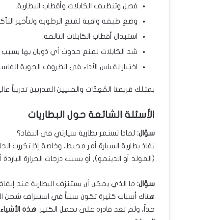
فصل وتنظيف الكابلات وأقطاب البطارية.
وضع طبقة واقية لمنع الرطوبة ولتأخير التآكل
استبدال أقطاب الكابلات التالفة.
شد الكابلات لمنع حدوث أي ذوبان بها بسبب الش
اختبار لقياس الأداء في الظروف الجوية القاسي
يمتلك فريقنا المُعِدَّات والفنيين المدربين تدريباً ع
الأسئلة الشائعة حول البطاريات
سؤال:
لماذا تستمر بطارية سيارتي في النفاد؟
نفاذ بطارية السيارة أمر محبط، وخاصة إذا تكررت ال
(المولد أو الدينمو), أو بسبب درجات الحرارة الباردة أ
سؤال:
ما الذي يمكن أن يستنزف البطارية عند إيقا
هناك أسباب كثيرة تكون سبباً في استنزاف شحن ال
جداً، ولم تعد قادرة على تحمل الكثير.
هذه الأشياء