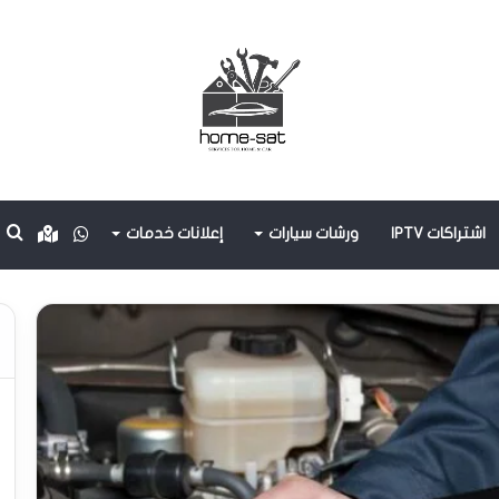
واتساب
oogle
ب
اشتراكات IPTV
ورشات سيارات
إعلانات خدمات
maps
ع