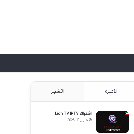
G
حث
ن
الأخيرة
الأشهر
اشتراك Lion TV IPTV
فبراير 12, 2026