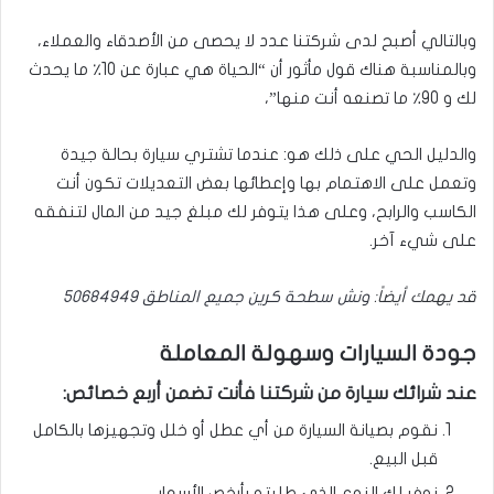
وبالتالي أصبح لدى شركتنا عدد لا يحصى من الأصدقاء والعملاء،
وبالمناسبة هناك قول مأثور أن “الحياة هي عبارة عن 10٪ ما يحدث
لك و 90٪ ما تصنعه أنت منها”،
والدليل الحي على ذلك هو: عندما تشتري سيارة بحالة جيدة
وتعمل على الاهتمام بها وإعطائها بعض التعديلات تكون أنت
الكاسب والرابح، وعلى هذا يتوفر لك مبلغ جيد من المال لتنفقه
على شيء آخر.
قد يهمك أيضاً:
ونش سطحة كرين جميع المناطق 50684949
جودة السيارات وسهولة المعاملة
عند شرائك سيارة من شركتنا فأنت تضمن أربع خصائص:
نقوم بصيانة السيارة من أي عطل أو خلل وتجهيزها بالكامل
قبل البيع.
نوفر لك النوع الذي طلبته بأرخص الأسعار.