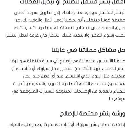
أفضل بنشر متنقل لتصليح أو تبديل العجلات
البنشر المتنقل موجود هنا لإعادتك إلى الطريق بسرعة! تعني
حقيقة كوننا متنقلين أنه يمكننا توفير المال والوقت لك، عن
طريق الحفاظ على انخفاض النفقات العامة لدينا. كما يمكنك
تجنب رسوم القطر، ولا يتعين عليك الانتظار في غرفة انتظار البنشر!
حل مشاكل عملائنا هي غايتنا
هدفنا الأساسي عندما نقوم بإصلاح أي سيارة متنقلة هو الرضا
التام للعملاء. نريد التأكد من استمرار عمل سيارتك أو شاحنتك أو
مركبتك مثل اليوم الذي اشتريتها فيه أو أفضل منه. نحن
معتمدون لنمنحك الثقة، لأنه لدينا التدريب والمعرفة والأدوات
للقيام بالعديد من الإصلاحات المتنوعة للسيارات المتوقفة في
موقع ما.
ورشة بنشر مختصة للإصلاح
إذا كنت تحتاج بنشر لسيارتك أو شاحنتك بحيث يتعذر عليك القيام