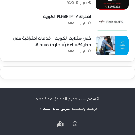
مارس 17, 2025
اشتراك FLASH IPTV الكويت
مارس 1, 2025
فني ستلايت الكويت – خدمات احترافية على
مدار 24 ساعة بأسعار منافسة 📡
مارس 1, 2025
©
هوم سات
. جميع الحقوق محفوظة
برمجة وتصميم [
فريق شام التقني
]
واتساب
Google