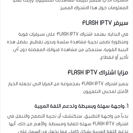
الاشتراك الذي سيغير طريقة مشاهدتك للتلفزيون، وإليك بعض
المعلومات حول هذا الاشتراك المميز:
سيرفر FLASH IPTV
في البداية، يعتمد اشتراك FLASH IPTV على سيرفرات قوية
ومتطورة تضمن تجربة مشاهدة سلسة وبدون تقطيع. بفضل هذه
البنية القوية، ستتمكن من مشاهدة قنواتك المفضلة دون أي
تأخير أو انقطاع.
مزايا اشتراك FLASH IPTV
يتميز اشتراك FLASH IPTV بمجموعة من المزايا التي تجعله الخيار
الأمثل لمحبي التلفزيون:
1. واجهة سهلة وبسيطة وتدعم اللغة العربية
بدءاً من واجهة التطبيق، ستكتشف أن تجربة التصفح والتنقل في
اشتراك FLASH IPTV سهلة للغاية ومبسطة. والأهم من ذلك، أنها
تدعم اللغة العربية بشكل كامل، مما يجعل من السهل على