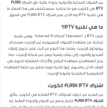
بين القنوات المحلية والدولية بجودة عالية، فإن اشتراك
FLASH
IPTV
في الكويت هو ما تحتاجه. سنستكشف في هذا المقال ما
هي تقنية IPTV وما الذي يميز اشتراك FLASH IPTV في السوق.
ما هي تقنية IPTV؟
تقف IPTV لـ “Internet Protocol Television”، وهي تقنية
تمكنك من مشاهدة القنوات التلفزيونية عبر الإنترنت باستخدام
بروتوكول الإنترنت. يعتمد هذا النوع من البث على تحويل إشارات
الفيديو والصوت إلى بيانات رقمية ترسل عبر شبكة الإنترنت، مما
يتيح للمشاهدين مشاهدة البرامج والأحداث المفضلة لديهم في
الوقت الذي يناسبهم. إنها تقنية ثورية تجمع بين متعة المشاهدة
التلفزيونية التقليدية ومرونة الإنترنت.
اشتراك FLASH IPTV الكويت
بين العديد من خيارات اشتراكات IPTV المتاحة في الكويت، يتألق
اشتراك FLASH IPTV
كخيار يجمع بين التنوع والجودة العالية. إنه