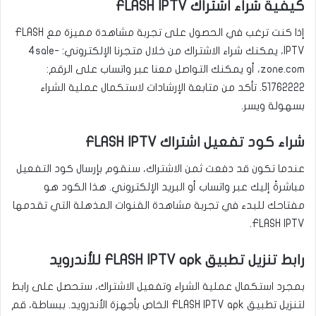
كيفية شراء اشتراك FLASH IPTV
إذا كنت ترغب في الحصول على تجربة مشاهدة مميزة مع FLASH
IPTV، يمكنك شراء الاشتراك من خلال متجرنا الإلكتروني:
4sale-
zone.com
، أو يمكنك التواصل معنا عبر واتساب على الرقم:
51762222
. تأكد من متابعة الإرشادات لاستكمال عملية الشراء
بسهولة ويسر.
شراء كود تفعيل اشتراك FLASH IPTV
عندما تكون قد دفعت ثمن الاشتراك، سنقوم بإرسال كود التفعيل
مباشرةً إليك عبر واتساب أو البريد الإلكتروني. هذا الكود هو
مفتاحك للبدء في تجربة مشاهدة القنوات المذهلة التي تقدمها
FLASH IPTV.
رابط تنزيل تطبيق FLASH IPTV apk للأندرويد
بمجرد استكمال عملية الشراء وتفعيل الاشتراك، ستحصل على رابط
لتنزيل تطبيق FLASH IPTV apk الخاص بأجهزة الأندرويد. ببساطة، قم